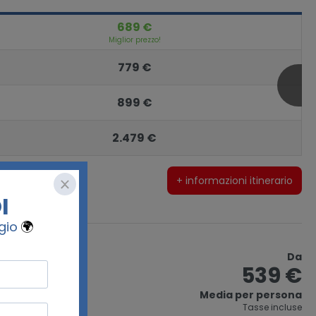
689 €
Miglior prezzo!
779 €
899 €
2.479 €
+ informazioni itinerario
Da
539 €
Media per persona
gallo
Tasse incluse