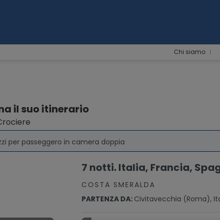
Chi siamo
a il suo itinerario
 Crociere
zzi per passeggero in camera doppia
7 notti. Italia, Francia, Sp
COSTA SMERALDA
PARTENZA DA:
Civitavecchia (Roma), Ita