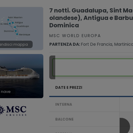
7 notti. Guadalupa, Sint M
olandese), Antigua e Barbud
Dominica
MSC WORLD EUROPA
PARTENZA DA:
Fort De Francia, Martinic
andisci mappa
DATE E PREZZI
 nave
INTERNA
BALCONE