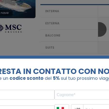
INTERNA
 nave
ESTERNA
BALCONE
SUITE
Confronta
7 notti. Spagna
MSC FANTASIA
PARTENZA DA:
Madeira (funchal), Porto