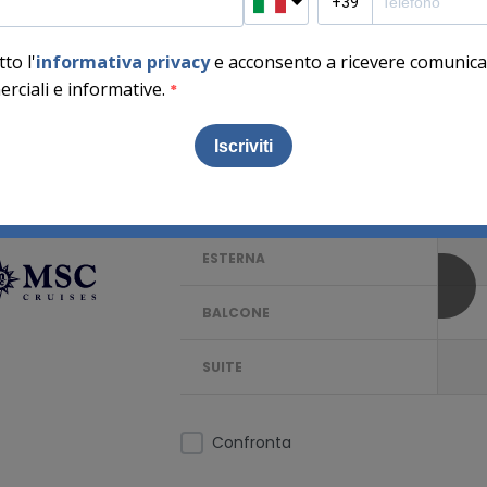
andisci mappa
DATE E PREZZI
INTERNA
 nave
ESTERNA
BALCONE
SUITE
Confronta