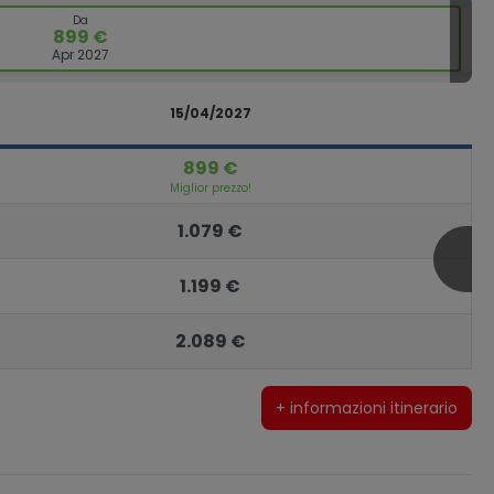
Da
899 €
Apr 2027
15/04/2027
899 €
Miglior prezzo!
1.079 €
1.199 €
2.089 €
+ informazioni itinerario