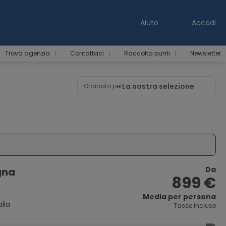
Aiuto
Accedi
Trova agenzia
Contattaci
Raccolta punti
Newsletter
La nostra selezione
Ordinato per
Da
agna
899 €
Media per persona
lia
Tasse incluse