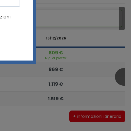
Da
809 €
Dic 2026
15/12/2026
809 €
Miglior prezzo!
869 €
1.119 €
1.519 €
+ informazioni itinerario