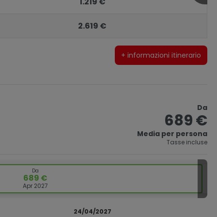
1.219 €
2.619 €
+ informazioni itinerario
Da
689 €
Media per persona
Tasse incluse
Da
689 €
Apr 2027
24/04/2027