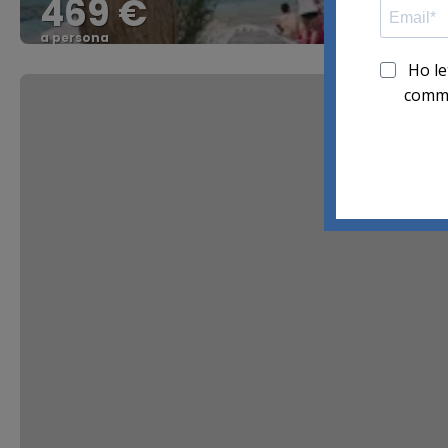
469 €
a persona