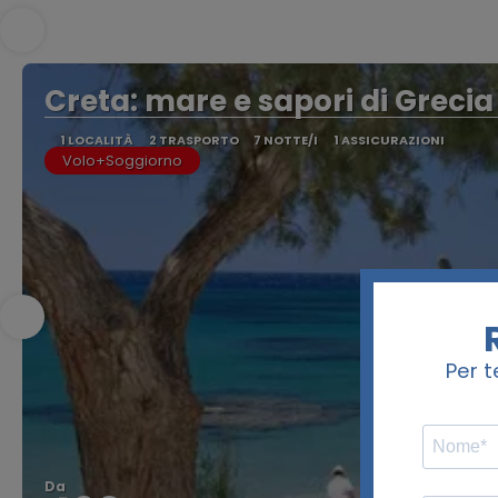
Creta: mare e sapori di Grecia
1 LOCALITÀ
2 TRASPORTO
7 NOTTE/I
1 ASSICURAZIONI
Volo+Soggiorno
Da