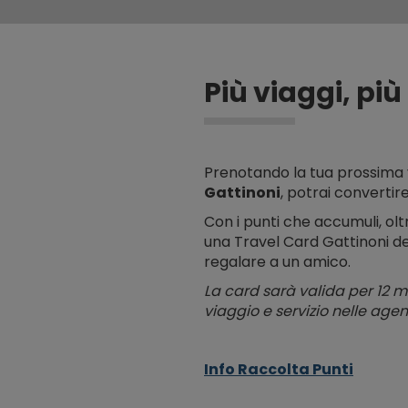
Più viaggi, più
Prenotando la tua prossim
Gattinoni
, potrai convertir
Con i punti che accumuli, olt
una Travel Card Gattinoni de
regalare a un amico.
La card sarà valida per 12 me
viaggio e servizio nelle agen
Info Raccolta Punti