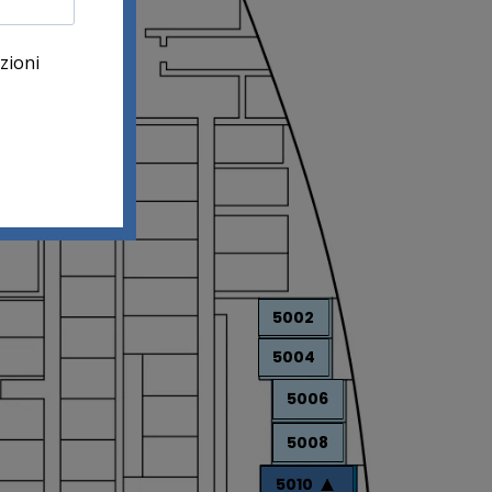
5002
5004
5006
5008
5010