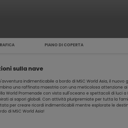
RAFICA
PIANO DI COPERTA
ioni sulla nave
n'avventura indimenticabile a bordo di MSC World Asia, il nuovo 
bina una raffinata maestria con una meticolosa attenzione ai d
ella World Promenade con vista sull'oceano e spettacoli di luci a LE
rati ai sapori globali. Con attività pluripremiate per tutta la f
tata per creare ricordi indimenticabili mentre esplorate le destina
rdo di MSC World Asia!