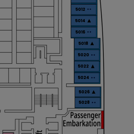
5012
5014
5016
5018
5020
5022
5024
5026
5028