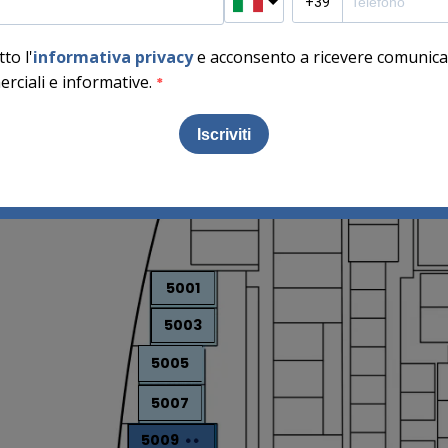
5001
5003
5005
5007
5009