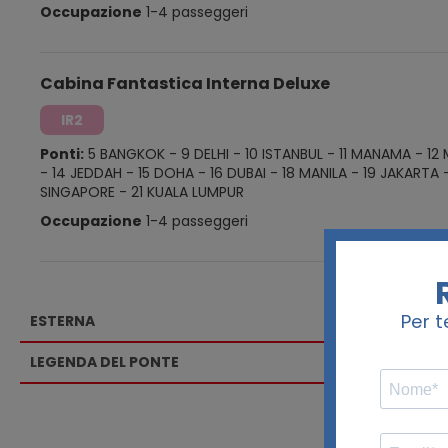
Occupazione
1-4 passeggeri
Cabina Fantastica Interna Deluxe
IR2
Ponti:
5 BANGKOK
-
9 DELHI
-
10 ISTANBUL
-
11 MANAMA
-
12
-
14 JEDDAH
-
15 DOHA
-
16 DUBAI
-
18 MANILA
-
19 JAKARTA
SINGAPORE
-
21 KUALA LUMPUR
Occupazione
1-4 passeggeri
ESTERNA
LEGENDA DEL PONTE