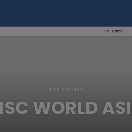
Chi siamo
MSC CRUISES
SC WORLD AS