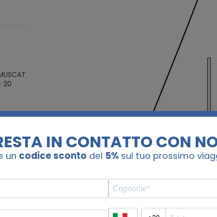
 MUSCAT
-
20