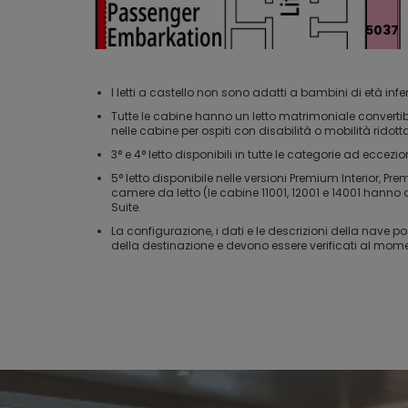
5037
I letti a castello non sono adatti a bambini di età infer
5039
Tutte le cabine hanno un letto matrimoniale convertibil
nelle cabine per ospiti con disabilità o mobilità ridott
5041
3° e 4° letto disponibili in tutte le categorie ad eccezi
5° letto disponibile nelle versioni Premium Interior,
5043
camere da letto (le cabine 11001, 12001 e 14001 hanno 
Suite.
5045
La configurazione, i dati e le descrizioni della nave
della destinazione e devono essere verificati al mom
5047
5049
5051
5053
5055