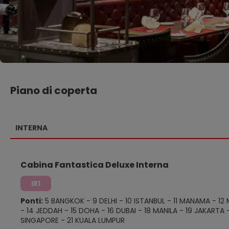
Piano di coperta
INTERNA
Cabina Fantastica Deluxe Interna
IR1
Ponti:
5 BANGKOK
-
9 DELHI
-
10 ISTANBUL
-
11 MANAMA
-
12
-
14 JEDDAH
-
15 DOHA
-
16 DUBAI
-
18 MANILA
-
19 JAKARTA
SINGAPORE
-
21 KUALA LUMPUR