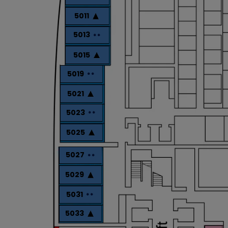
5011
5013
5015
5019
5021
5023
5025
5027
5029
5031
5033