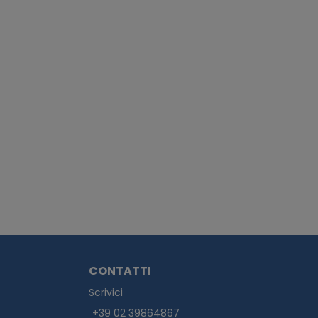
CONTATTI
Scrivici
+39 02 39864867