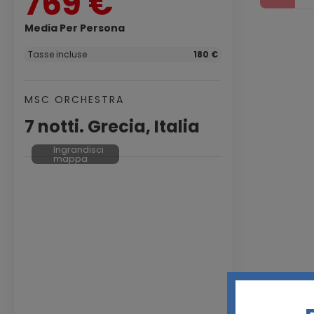
769 €
Media Per Persona
Tasse incluse
180 €
MSC ORCHESTRA
7 notti. Grecia, Italia
Ingrandisci
mappa