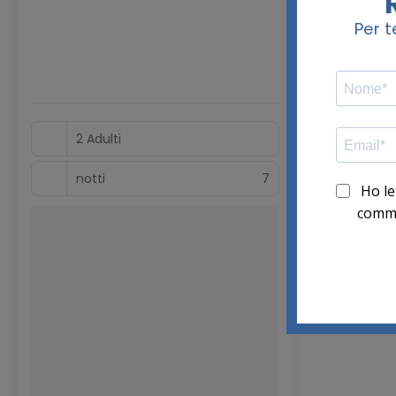
2 Adulti
notti
7