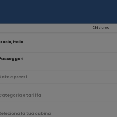
Chi siamo
Grecia, Italia
Passeggeri
Date e prezzi
Categoria e tariffa
Seleziona la tua cabina