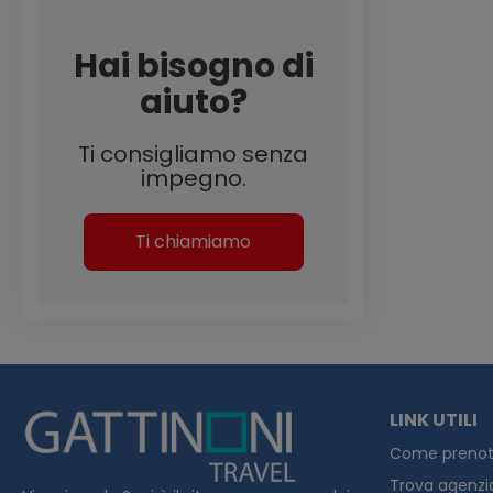
Hai bisogno di
aiuto?
Ti consigliamo senza
impegno.
Ti chiamiamo
LINK UTILI
Come prenot
Trova agenzi