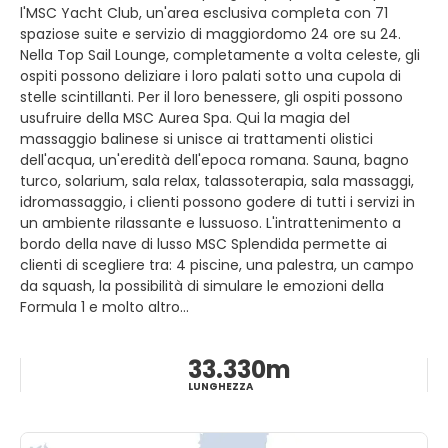
storia della città. Le isole che circondano Helsinki sono
l'MSC Yacht Club, un'area esclusiva completa con 71
ottime gite di un giorno. Le spiagge sabbiose e le rocce
spaziose suite e servizio di maggiordomo 24 ore su 24.
levigate di Pihlajasaari ne fanno un popolare luogo estivo
Nella Top Sail Lounge, completamente a volta celeste, gli
per i finlandesi abbronzanti. Ogni estate ci sono molti
ospiti possono deliziare i loro palati sotto una cupola di
concerti all'aperto gratuiti in uno dei numerosi parchi
stelle scintillanti. Per il loro benessere, gli ospiti possono
della città. I pomeriggi, tutti i tipi di musica risuonano sulle
usufruire della MSC Aurea Spa. Qui la magia del
frondose Esplanadi. Helsinki è una piccola città se la
massaggio balinese si unisce ai trattamenti olistici
paragoni a quelle gigantesche città del mondo, ma lo
dell'acqua, un'eredità dell'epoca romana. Sauna, bagno
spirito è ancora abbastanza cosmopolita. Helsinki è una
turco, solarium, sala relax, talassoterapia, sala massaggi,
bellissima città, soprattutto in estate. Le strade sono
idromassaggio, i clienti possono godere di tutti i servizi in
pulite e puoi sempre trovare un posto tranquillo, nel caso
un ambiente rilassante e lussuoso. L'intrattenimento a
ne avessi bisogno. Alcuni dicono che Helsinki sia "il villaggio
bordo della nave di lusso MSC Splendida permette ai
più grande del mondo" ed è un luogo ideale per il turismo,
clienti di scegliere tra: 4 piscine, una palestra, un campo
la storia, i musei, le gallerie, il teatro, la musica, lo
da squash, la possibilità di simulare le emozioni della
shopping, i ristoranti, i club, ecc., tutti rispettosi
Formula 1 e molto altro…
dell'ambiente, privi di inquinamento e congestione del
traffico .
33.330m
LUNGHEZZA