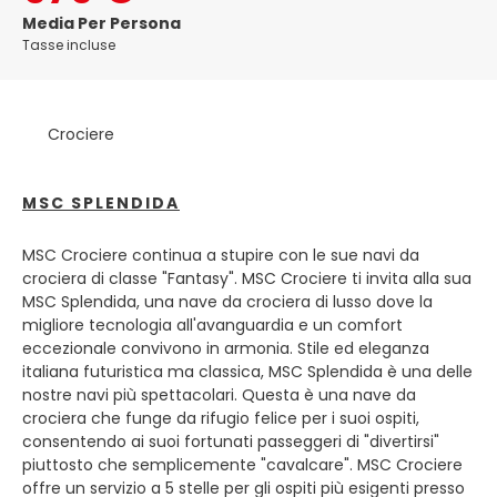
molti residenti abbandonano la tranquillità urbana per le
Media Per Persona
loro case di campagna, ma in inverno la capitale si anima
Tasse incluse
di teatro, istituti politici e oltre 20.000 studenti universitari.
Gli appassionati di architettura adoreranno Helsinki. Gli
splendidi edifici neoclassici che circondano la Piazza del
Crociere
Senato furono progettati quasi da solo dall'architetto
tedesco Carl Ludwig Engel all'inizio del XIX secolo, subito
dopo che Helsinki sostituì Turku come capitale della
MSC SPLENDIDA
Finlandia. Il coronamento è la cattedrale luterana, che è
stata recentemente ristrutturata e ha un aspetto più
bello che mai, con i 12 apostoli sul tetto che guardano
MSC Crociere continua a stupire con le sue navi da
ancora una volta il mondo sottostante. Altrove in città, le
crociera di classe "Fantasy". MSC Crociere ti invita alla sua
creazioni semplici e audaci dei grandi architetti del 20°
MSC Splendida, una nave da crociera di lusso dove la
secolo della città, in particolare Aalto e Saarinen, si
migliore tecnologia all'avanguardia e un comfort
fondono con le linee pulite del neoclassico. Lo
eccezionale convivono in armonia. Stile ed eleganza
straordinario monumento a Jean Sibelius, dedicato al
italiana futuristica ma classica, MSC Splendida è una delle
compositore più famoso della Finlandia, è costituito da
nostre navi più spettacolari. Questa è una nave da
centinaia di tubi d'acciaio scolpiti da Elia Hiltunen. Il
crociera che funge da rifugio felice per i suoi ospiti,
monumento si trova nel Parco Sibelius. Il Kansallimuseo,
consentendo ai suoi fortunati passeggeri di "divertirsi"
Museo Nazionale, ha meravigliose esposizioni della cultura
piuttosto che semplicemente "cavalcare". MSC Crociere
finlandese. I reperti del Museo della Città illustrano la
offre un servizio a 5 stelle per gli ospiti più esigenti presso