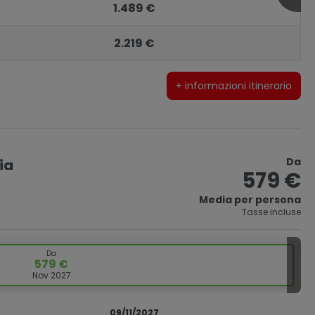
1.489 €
2.219 €
+ informazioni itinerario
Da
lia
579 €
Media per persona
Tasse incluse
Da
579 €
Nov 2027
09/11/2027