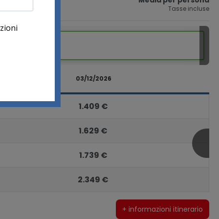
Media per persona
Tasse incluse
Da
1.339 €
Dic 2026
03/12/2026
1.409 €
1.629 €
1.739 €
2.349 €
+ informazioni itinerario