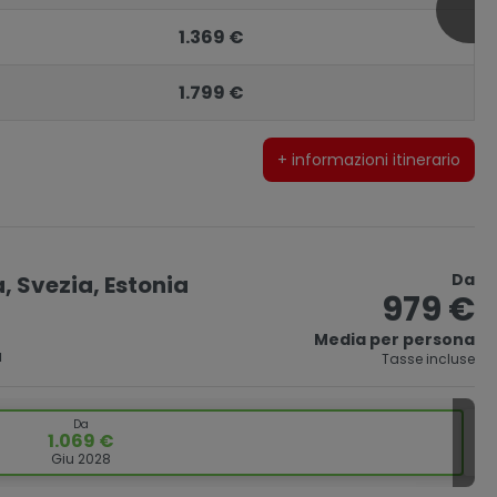
1.369 €
1.799 €
+ informazioni itinerario
Da
, Svezia, Estonia
979 €
Media per persona
a
Tasse incluse
Da
1.069 €
Giu 2028