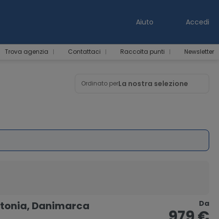
Aiuto
Accedi
Trova agenzia
Contattaci
Raccolta punti
Newsletter
La nostra selezione
Ordinato per
Da
 Estonia, Danimarca
979 €