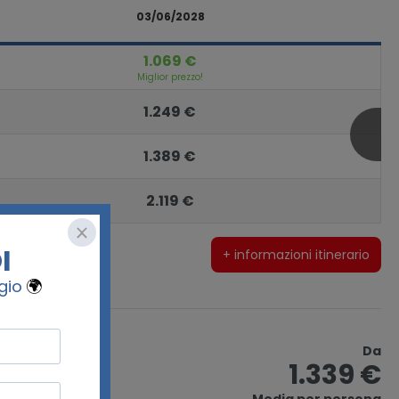
03/06/2028
1.069 €
Miglior prezzo!
1.249 €
1.389 €
2.119 €
+ informazioni itinerario
Da
1.339 €