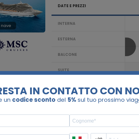
DATE E PREZZI
INTERNA
 nave
ESTERNA
BALCONE
SUITE
Confronta
8 notti. Brasile, Uruguay
MSC SPLENDIDA