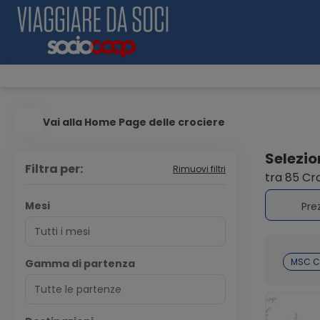
Vai alla Home Page delle crociere
Selezion
Filtra per:
Rimuovi filtri
tra 85 Cr
Mesi
Pre
MSC C
Gamma di partenza