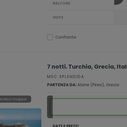
BALCONE
SUITE
Confronta
7 notti. Turchia, Grecia, Ita
MSC SPLENDIDA
PARTENZA DA:
Atene (pireo), Grecia
andisci mappa
DATE E PREZZI