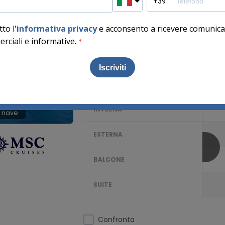
PARTENZA DA:
Buenos Aires, Argentina
andisci mappa
DATE E PREZZI
INTERNA
 nave
ESTERNA
BALCONE
SUITE
Confronta