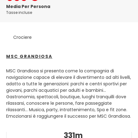
dello Stato, oltre che dell'omonima provincia e della
Media Per Persona
comarca del Barcelonès. Soprannominata Ciutat Comtal
Tasse incluse
o Ciudad Condal (Città dei Conti), è la seconda città della
Spagna per numero di abitanti dopo la capitale Madrid.
Crociere
MSC GRANDIOSA
MSC Grandiosa si presenta come la compagnia di
navigazione capace di elevare il divertimento ad alti livelli,
adatto a tutte le generazioni: parchi e centri sportivi per
giovani, parchi acquatici per adulti e bambini...
Gastronomia, spettacoli, boutique, luoghi tranquilli dove
rilassarsi, conoscere le persone, fare passeggiate
rilassanti... Musica, party, intrattenimento, Spa e fit zone.
Emozionarsi è raggiungere il successo per MSC Grandiosa.
331m