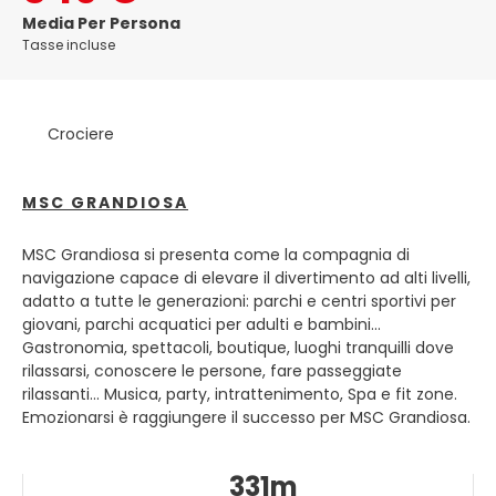
complessi alberghieri. Nassau si trova sulla punta
Media Per Persona
settentrionale di New Providence, che domina la baia tra
Tasse incluse
l'isola principale e Paradise Island. La stragrande
maggioranza della popolazione del paese vive a Nassau
sull'isola di New Providence e nell'area di Freeport di Grand
Crociere
Bahama. La bellezza coloniale della storica città di Nassau
merita una visita. L'edificio del parlamento rosa, che ha
una statua della regina Vittoria seduta sul trono nella
MSC GRANDIOSA
parte anteriore, è la vista più bella di Nassau. Il Museo dei
Pirati è anche una grande attrazione di Nassau. Il museo
interattivo ci racconta la storia dei pirati. La città di
MSC Grandiosa si presenta come la compagnia di
Nassau è circondata da splendidi dintorni tropicali. Il
navigazione capace di elevare il divertimento ad alti livelli,
fogliame è puramente locale, poiché la grande varietà di
adatto a tutte le generazioni: parchi e centri sportivi per
piante tropicali che hanno tenuto qui, sicuramente
giovani, parchi acquatici per adulti e bambini...
aggiungono al fascino del paese. Le Bahamas attirano
Gastronomia, spettacoli, boutique, luoghi tranquilli dove
turisti con il suo clima favorevole e lo stile di vita rilassato,
rilassarsi, conoscere le persone, fare passeggiate
edifici belli e colorati, acque cristalline e persone
rilassanti... Musica, party, intrattenimento, Spa e fit zone.
amichevoli.
Emozionarsi è raggiungere il successo per MSC Grandiosa.
331m