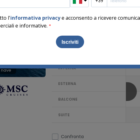
PARTENZA DA:
Civitavecchia (Roma), Ita
andisci mappa
DATE E PREZZI
INTERNA
 nave
ESTERNA
BALCONE
SUITE
Confronta