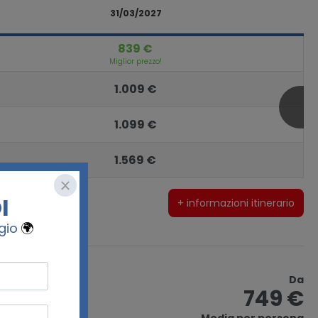
31/03/2027
839 €
Miglior prezzo!
1.009 €
1.099 €
1.569 €
+ informazioni itinerario
Da
ncia
749 €