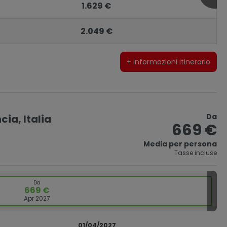
1.629 €
2.049 €
+ informazioni itinerario
Da
cia, Italia
669 €
Media per persona
Tasse incluse
Da
669 €
Apr 2027
01/04/2027