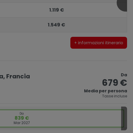
1.119 €
1.549 €
+ informazioni itinerario
Da
na, Francia
679 €
Media per persona
Tasse incluse
Da
839 €
Mar 2027