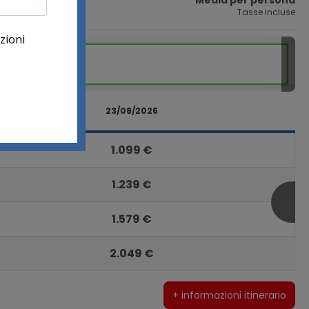
Media per persona
lia
Tasse incluse
Da
1.029 €
Ago 2026
23/08/2026
1.099 €
1.239 €
1.579 €
2.049 €
+ informazioni itinerario