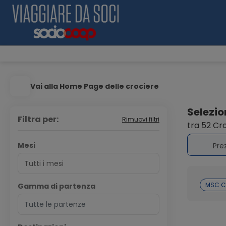
Vai alla Home Page delle crociere
Selezion
Filtra per:
Rimuovi filtri
tra 52 Cr
Mesi
Pre
MSC C
Gamma di partenza