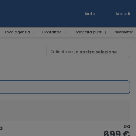
Aiuto
Accedi
Trova agenzia
Contattaci
Raccolta punti
Newsletter
La nostra selezione
Ordinato per
Da
a
699 €