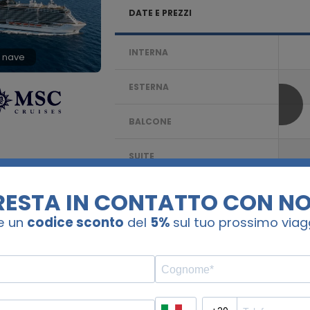
DATE E PREZZI
INTERNA
 nave
ESTERNA
BALCONE
SUITE
Confronta
7 notti. Italia, Spagna, Fra
MSC SEAVIEW