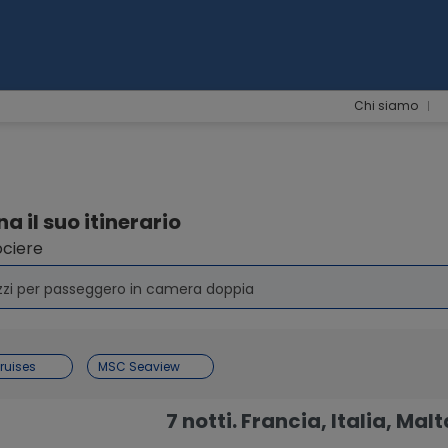
Chi siamo
a il suo itinerario
ociere
zzi per passeggero in camera doppia
ruises
MSC Seaview
7 notti. Francia, Italia, Malt