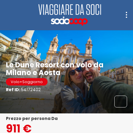
Le Dune Resort con volo da
Milano e Aosta
Volo+Soggiorno
Ref ID:
54172402
Prezzo per persona Da
911 €