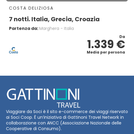
COSTA DELIZIOSA
7 notti. Italia, Grecia, Croazia
Partenza da:
Marghera - Italia
Da
1.339 €
Media per persona
Viaggiare da Soci è il sito e-commerce dei viaggi riservato
ai Soci Coop. È un’iniziativa di Gattinoni Travel Network in
collaborazione con ANCC (Associazione Nazionale delle
Cooperative di Consumo).