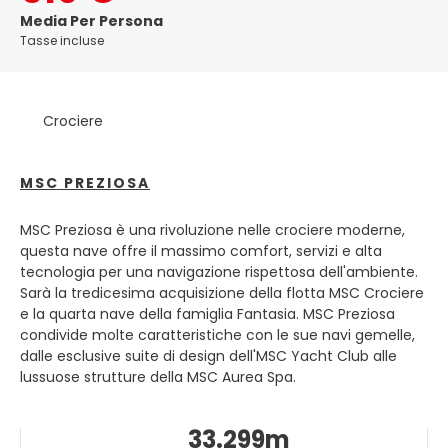
alla New Forest. Si trova nel punto più settentrionale
Media Per Persona
dell'Acqua di Southampton alla confluenza del fiume Test
Tasse incluse
e River Itchen, con il fiume Hamble che si unisce a sud
dell'area urbana.Il consiglio locale è il consiglio comunale
di Southampton, che è un'autorità unitaria. La città
rappresenta il nucleo della regione di Greater
Crociere
Southampton e la città stessa ha una popolazione
stimata di 253.651 PRINCIPALI ATTRAZIONI TURISTICHE • Il
Bargate: una portineria medievale situata nel bel mezzo
MSC PREZIOSA
del centro commerciale, l'ultimo piano è ora un centro
visitatori del patrimonio • Parchi centrali. Istituito nel XIX
MSC Preziosa è una rivoluzione nelle crociere moderne,
secolo ed elencato Grado II nel registro storico dell'eredità
questa nave offre il massimo comfort, servizi e alta
inglese Parchi. • L'annuale salone nautico di Southampton
tecnologia per una navigazione rispettosa dell'ambiente.
• Museo Sea-City • Tudor House "
Sarà la tredicesima acquisizione della flotta MSC Crociere
e la quarta nave della famiglia Fantasia. MSC Preziosa
condivide molte caratteristiche con le sue navi gemelle,
dalle esclusive suite di design dell'MSC Yacht Club alle
lussuose strutture della MSC Aurea Spa.
33.299m