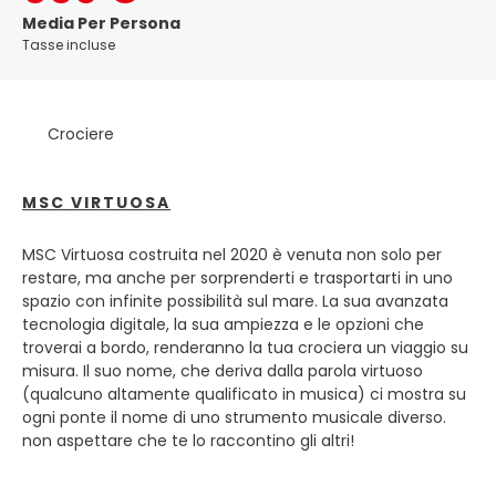
una splendida posizione, rannicchiata tra scoscese colline
Media Per Persona
calcaree e un'ampia baia, ed è ricca di storia, che non è
Tasse incluse
sempre stata piacevole.
Marsiglia è una destinazione turistica popolare, poiché ha
300 giorni di sole all'anno.
Crociere
Oggi Marsiglia conserva ancora le tracce del suo passato
tumultuoso, questa antica città è oggi molto attiva e
attraente.
MSC VIRTUOSA
Ha un fascino potente che incoraggia i visitatori a
MSC Virtuosa costruita nel 2020 è venuta non solo per
passeggiare nei suoi vecchi quartieri intorno al Vieux Port,
restare, ma anche per sorprenderti e trasportarti in uno
nei giardini con le antiche rovine o nei giardini del Palazzo
spazio con infinite possibilità sul mare. La sua avanzata
Longchamp e, naturalmente, sulla spianata di Notre-
tecnologia digitale, la sua ampiezza e le opzioni che
Dame-de-la-Garde Cattedrale, che domina l'intera città
troverai a bordo, renderanno la tua crociera un viaggio su
misura. Il suo nome, che deriva dalla parola virtuoso
(qualcuno altamente qualificato in musica) ci mostra su
ogni ponte il nome di uno strumento musicale diverso.
non aspettare che te lo raccontino gli altri!