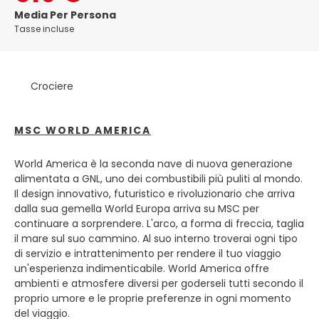
Santos Guardiola a est e Roatán, compresi i Cayos
Media Per Persona
Cochinos, più a sud a ovest. La città più popolosa dell'isola
Tasse incluse
è Coxen Hole, capitale del comune di Roatán, situata a
sud-ovest, il quartiere più orientale dell'isola è separata da
un canale attraverso le mangrovie. Questa sezione è
Crociere
chiamata Helene, o Santa Elena in spagnolo. Le isole
satellite all'estremità orientale sono Morat, Barbareta e
Pigeon Cay. Più a ovest tra French Harbour e Coxen Hole
MSC WORLD AMERICA
sono diverse baie , tra cui Stamp Cay e Barefoot Cay
PRINCIPALI ATTRAZIONI TURISTICHE • Fabbrica di cammei a
Coxen Hole • Giardini di Carambola • Grotte di Helene •
World America è la seconda nave di nuova generazione
Spettacolo di delfini, presso Anthony's Key Resort. • Est, se
alimentata a GNL, uno dei combustibili più puliti al mondo.
siete per un'avventura, visitare l'estremità orientale
Il design innovativo, futuristico e rivoluzionario che arriva
dell'isola. Questa estremità dell'isola ospita molti locali e
dalla sua gemella World Europa arriva su MSC per
alcuni espatriati, nonché alcuni resort, uno che deve
continuare a sorprendere. L'arco, a forma di freccia, taglia
essere menzionato è Camp Bay Beach, Beach Adventure
il mare sul suo cammino. Al suo interno troverai ogni tipo
Lodge, che è l'unico resort a Camp Bay Beach. Anche qui
di servizio e intrattenimento per rendere il tuo viaggio
puoi assaggiare il ristorante Tasty Tarpon ed è un posto
un'esperienza indimenticabile. World America offre
per ottenere libero accesso alla spiaggia dallo snorkeling /
ambienti e atmosfere diversi per goderseli tutti secondo il
immersioni alla pesca a mosca. Ci sono alcune altre
proprio umore e le proprie preferenze in ogni momento
fermate interessanti lungo il percorso come Marble Hill
del viaggio.