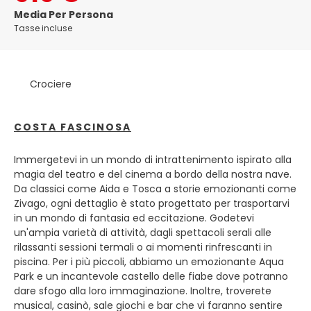
dell'isola e all'esclusiva Costa Smeralda. Nel suo compatto
Media Per Persona
centro storico, le piazzette ricche di caffè, le eleganti
Tasse incluse
boutique e le antiche chiese in pietra lo rendono ideale
per piacevoli passeggiate e per osservare la gente a
qualsiasi ora del giorno.
Crociere
Iniziate la vostra esplorazione percorrendo Corso
Umberto, la principale via pedonale, che conduce al
COSTA FASCINOSA
lungomare e al piccolo ma affascinante centro storico.
Non perdetevi la Basilica romanica di San Simplicio,
costruita tra l'XI e il XII secolo con granito locale, e la
Immergetevi in un mondo di intrattenimento ispirato alla
Chiesa di San Paolo con la sua colorata cupola di tegole. Il
magia del teatro e del cinema a bordo della nostra nave.
Museo Archeologico, situato vicino al porto, offre un
Da classici come Aida e Tosca a storie emozionanti come
affascinante spaccato del passato di Olbia, con reperti e
Zivago, ogni dettaglio è stato progettato per trasportarvi
testimonianze delle epoche fenicia, greca e romana che
in un mondo di fantasia ed eccitazione. Godetevi
un tempo caratterizzavano questo porto strategico.
un'ampia varietà di attività, dagli spettacoli serali alle
rilassanti sessioni termali o ai momenti rinfrescanti in
Olghi è anche la base perfetta per gli amanti del mare. A
piscina. Per i più piccoli, abbiamo un emozionante Aqua
breve distanza in auto troverete una serie di splendide
Park e un incantevole castello delle fiabe dove potranno
calette e lunghe distese di sabbia come Pittulongu, Porto
dare sfogo alla loro immaginazione. Inoltre, troverete
Istana, Cala Brandinchi e Lu Impostu, tutte bagnate da
musical, casinò, sale giochi e bar che vi faranno sentire