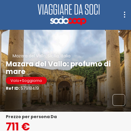
Mazara del Vallo, Sicilia, Italia
Mazara del Vallo: profumo di
mare
Volo+Soggiorno
Ref ID:
57918419
Prezzo per persona Da
711 €