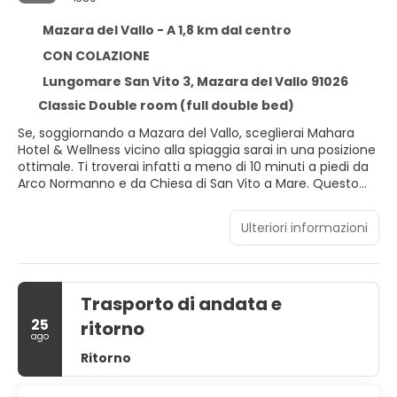
Mazara del Vallo - A 1,8 km dal centro
CON COLAZIONE
Lungomare San Vito 3, Mazara del Vallo 91026
Classic Double room (full double bed)
Se, soggiornando a Mazara del Vallo, sceglierai Mahara
Hotel & Wellness vicino alla spiaggia sarai in una posizione
ottimale. Ti troverai infatti a meno di 10 minuti a piedi da
Arco Normanno e da Chiesa di San Vito a Mare. Questo
hotel per famiglie dista 0,4 km da Spiaggia di Città e 0,9
km da Cattedrale del Santissimo Salvatore.
Ulteriori informazioni
Lasciati coccolare presso la spa, dove ti attendono
massaggi, trattamenti per il corpo e trattamenti per il
viso. Se cerchi opportunità di svago, apprezzerai una
Trasporto di andata e
piscina all'aperto, una sauna e una palestra. Questo hotel
propone, inoltre, il Wi-Fi gratuito, servizi di concierge e un
25
ritorno
servizio babysitter a pagamento. Grazie alla navetta
ago
gratuita, in un attimo potrai raggiungere la spiaggia e
Ritorno
praticare il surf.