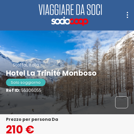
Staffal, Italia
Hotel La Trinité Monboso
Solo soggiorno
Ref ID:
55306055
Prezzo per persona Da
210 €