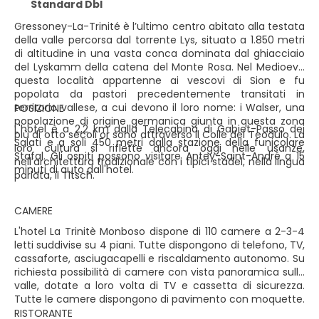
Standard Dbl
Gressoney-La-Trinité è l’ultimo centro abitato alla testata
della valle percorsa dal torrente Lys, situato a 1.850 metri
di altitudine in una vasta conca dominata dal ghiacciaio
del Lyskamm della catena del Monte Rosa. Nel Medioevo
questa località appartenne ai vescovi di Sion e fu
popolata da pastori precedentemente transitati in
territorio vallese, a cui devono il loro nome: i Walser, una
POSIZIONE
popolazione di origine germanica giunta in questa zona
L'hotel è a 2,2 km dalla Telecabina di Gabiet-Passo dei
più di otto secoli or sono attraverso il Colle del Teodulo. La
Salati e a soli 450 metri dalla stazione della funicolare
loro cultura si riflette ancora oggi nelle usanze,
Stafal. Gli ospiti possono visitare Antey-Saint-André a 15
nell’architettura tradizionale con i tipici stadel, nella lingua
minuti di auto dall'hotel.
parlata, il Titsch.
CAMERE
L'hotel La Trinitè Monboso dispone di 110 camere a 2-3-4
letti suddivise su 4 piani. Tutte dispongono di telefono, TV,
cassaforte, asciugacapelli e riscaldamento autonomo. Su
richiesta possibilità di camere con vista panoramica sulla
valle, dotate a loro volta di TV e cassetta di sicurezza.
Tutte le camere dispongono di pavimento con moquette.
RISTORANTE