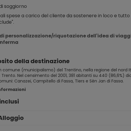
di soggiorno
ali spese a carico del cliente da sostenere in loco e tutto
clude".
di personalizzazione/riquotazione dell'idea di viaggio,
onferma
sito della destinazione
 comune (municipalismo) del Trentino, nella regione del nord Ita
 Trento. Nel censimento del 2001, 381 abitanti su 440 (86,6%) di
muni: Canazei, Campitello di Fassa, Tiers e Sèn Jan di Fassa.
informazioni
inclusi
Alloggio