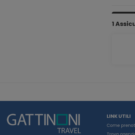
nostra cuci
1 Assic
LINK UTILI
Come prenot
Trova agenzi