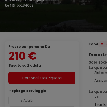
Ref ID:
55284602
Temi
Mon
Prezzo per persona Da
210 €
Descriz
Solo sog
Basato su 2 adulti
La quota
Sistem
Personalizza/Riquota
Assicu
Riepilogo del viaggio
La quota
Volo
2 Adulti
Trasfe