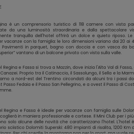
E
egina è un comprensorio turistico di 118 camere con vista 
zate da una luminosità straordinaria e dalla spettacolare v
mente tranquilla dell'hotel offrirà un dolce e quieto riposo. 
r vacanze con la famiglia: le loro dimensioni variano dai 20 ai 4
o. Pavimenti in parquet, bagno con doccia e con vasca da bagno
erior” vantano di un balcone privato con vista sulla valle.
el Regina e Fassa si trova a Mazzin, dove inizia l'Alta Val di Fassa,
i Canazei. Proprio tra il Catinaccio, il Sassolungo, il Sella e la 
amo a nord-est del Trentino circondati da alcuni tra i passi dolo
st Passo Fedaia e il Passo San Pellegrino, e a ovest il Passo di Co
iemme.
tel Regina e Fassa è ideale per vacanze con famiglia sulle Dolom
coglierà in maniera professionale e cortese. Il Mini Club per i più 
no solo alcune delle novità che caratterizzano l'hotel. L'hotel è v
o sciistico Dolomiti Superski: 480 impianti di risalita, 1200 Km di
kipass. Per chi sceglie la montagna non per lo sport, ma vuole s