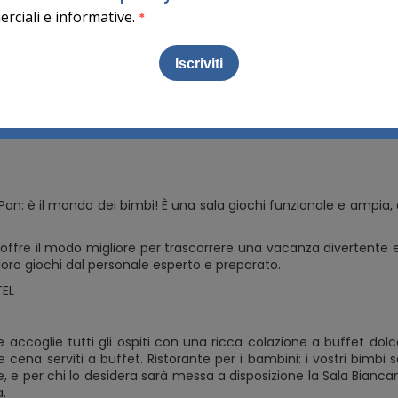
egina e Fassa - GATTINONI
 - A 0,1 km dal centro
MEZZA PENSIONE
Standard (DBL)
tig 197, Mazzin 38030
e Wi-Fi negli spazi comuni, noleggio attrezzature, ampio parche
Pan: è il mondo dei bimbi! È una sala giochi funzionale e ampia, d
ub offre il modo migliore per trascorrere una vacanza divertente
 loro giochi dal personale esperto e preparato.
TEL
te accoglie tutti gli ospiti con una ricca colazione a buffet dolc
 cena serviti a buffet. Ristorante per i bambini: i vostri bimbi
 e per chi lo desidera sarà messa a disposizione la Sala Biancan
.