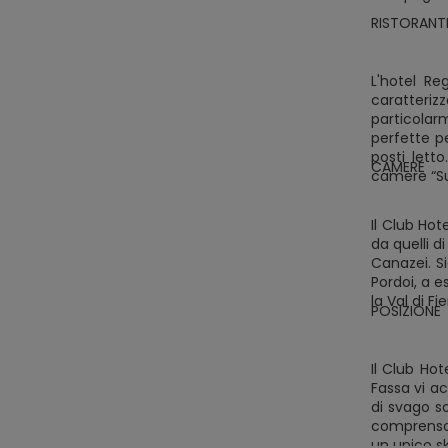
RISTORANT
L'hotel R
caratteriz
particolar
perfette pe
posti lett
CAMERE
camere “Sup
Il Club Hot
da quelli d
Canazei. Si
Pordoi, a e
la Val di F
POSIZIONE
Il Club Ho
Fassa vi ac
di svago so
comprensori
un unico s