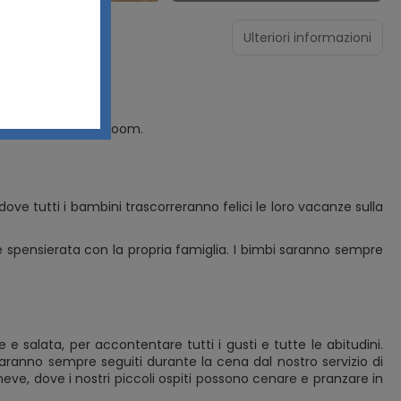
Ulteriori informazioni
ggio esterno, ski room.
ove tutti i bambini trascorreranno felici le loro vacanze sulla
 e spensierata con la propria famiglia. I bimbi saranno sempre
e e salata, per accontentare tutti i gusti e tutte le abitudini.
 saranno sempre seguiti durante la cena dal nostro servizio di
eve, dove i nostri piccoli ospiti possono cenare e pranzare in