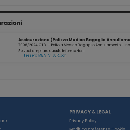
na e il relax nel nostro centro benessere, il nostro hotel in Val d
urazioni
Assicurazione (Polizza Medico Bagaglio Annullamen
T006/2024 GT8
-
Polizza Medico Bagaglio Annullamento - In
Se vuoi ampliare queste informazioni:
Tessera MBA_V. JUR.pdf
PRIVACY & LEGAL
are
Privacy Policy
a
Modifica preferenze Cookie