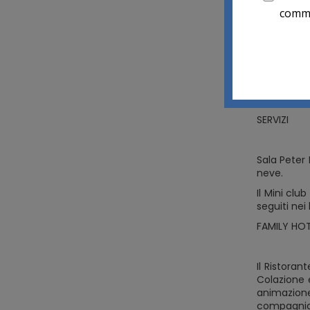
Hotel R
Mazzin
via ro
Connession
SERVIZI
Sala Peter 
neve.
Il Mini cl
seguiti nei
FAMILY HO
Il Ristoran
Colazione e
animazione,
compagnia