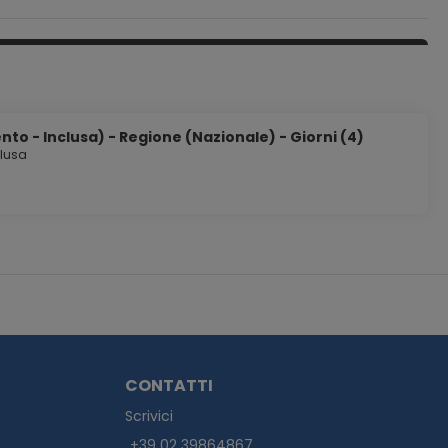
i Fassa rappresenta la scelta ottimale.
to - Inclusa) - Regione (Nazionale) - Giorni (4)
clusa
CONTATTI
Scrivici
+39 02 39864867