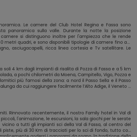
panoramica. Le camere del Club Hotel Regina e Fassa sono
ista panoramica sulla valle. Durante la notte la posizione
Le camere si distinguono inoltre per l'ampiezza che le rende
0 metri quadri, e sono disponibili tipologie di camere fino a 5
, asciugacapelli, ricca linea cortesia e Tv satellitare. Le
 a soli 4 km dagli impianti di risalita di Pozza di Fassa e a 5 km
Marmolada, a pochi chilometri da Moena, Campitello, Vigo, Pozza e
mitici più famosi della zona: a nord il Passo Sella e il Passo
stalunga da cui raggiungere facilmente l’Alto Adige, il Veneto e
iti. Rinnovato recentemente, il nostro Family hotel in Val di
piccoli, l'animazione, le escursioni, la sala giochi per le serate
icino a tutti gli impianti sci della Val di Fassa, al centro del
 piste, più di 30 Km di tracciati per lo sci di fondo, tutto con
emplicemente godersi i panorami da sogno, la tradizione della