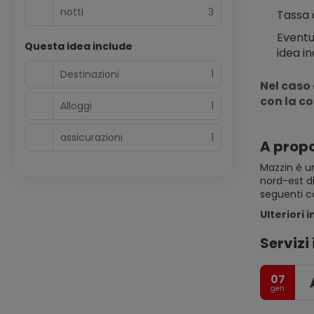
notti
3
Tassa 
Eventu
Questa idea include
idea in
Destinazioni
1
Nel caso 
con la c
Alloggi
1
assicurazioni
1
A propo
Mazzin è un
nord-est di
seguenti co
Ulteriori 
Servizi 
07
gen