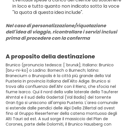
in loco e tutto quanto non indicato sotto la voce 
"la quota di questa idea include".
Nel caso di personalizzazione/riquotazione 
dell'idea di viaggio, ricontrollare i servizi inclusi 
prima di procedere con la conferma
A proposito della destinazione
Brunico (pronuncia tedesca: [ˈbrʊnɛk]; Italiano: Brunico
[bru-ni-ko] o Ladino: Bornech o Burnech; latino:
Branecium o Brunopolis è la città più grande della Val
Pusteria in provincia italiana dell'Alto Adige. Brunico si
trova alla confluenza dell'Ahr con il Rienz, che sfocia nel
fiume Isarco. Qui il nord della valle laterale della Tauferer
Ahrntal e il sud della Gadertal (Val Badia) del torrente
Gran Ega si uniscono all'ampia Pusteria. L'area comunale
si estende dalle pendici delle Alpi Della Zillertal ad ovest
fino al Gruppo Rieserferner della catena montuosa degli
Alti Tauri ad est. A sud sorge il massiccio del Plan de
Corones, parte delle Dolomiti, il Brunico Hausberg con