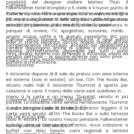
creatività del designer stellare Matteo Thun. Il
Cameree:
Falkensteiner Hotel Kronplatz a 5 stelle è il nuovo punto di
riferimento che offre esperienze uniche sulla montagna
Tutte le camere hanno una superficie compresa tra 35 e
più amata dagli amanti delle attività in Alto Adige e nei
60 mq e sono dotate di letti king size, spalliera svedese,
suoi dintorni: benvenuti a casa al Plan de Corones!
attrezzi da palestra, palla medica, divano, pavimento in
parquet di rovere, TV, spogliatoio, scrivania, minibar,
angolo acqua, caffè e tè gratuiti, cassaforte, WC con
Camere senza barriere architettoniche: 8 negli edifici
bidet in stanza separata, doccia, doppio lavabo. Alcune
completamente ristrutturati. Accesso per disabili/senza
camere dispongono anche di cabina a infrarossi con
barriere architettoniche disponibile per tutti i punti
vista, divano esterno con lampada a infrarossi, vasca da
vendita dell'hotel - le piscine esterne non sono prive di
bagno con vista, sauna finlandese con vista.
barriere architettoniche.
Gastronomia:
Il ristorante dispone di 8 sale da pranzo con area interna
ed esterna (solo in estate). Un bar, l'On The Rocks Bar,
situato nella hall. Il ristorante 7Summit è aperto per
colazione e cena. Il menu della cena sarà suddiviso in un
menu à la carte e un menu 7Summit, servito in più
Colazione: tutti i giorni dalle 7:00 alle 11:00*
portate. La colazione verrà servita nel ristorante 7Summit
o sulla terrazza (solo in estate). Il pranzo leggero à la
Cena: tutti i giorni dalle 18:30 alle 21:00*
carte verrà servito all'On The Rocks Bar o sulla terrazza
ON THE ROCKS BAR:
(solo in estate). La nostra mezza pensione Falkensteiner
include: drink di benvenuto all'arrivo, ricca colazione a
tutti i giorni dalle 11:00 alle 12:00*
buffet con dolci freschi, carni regionali e latticini