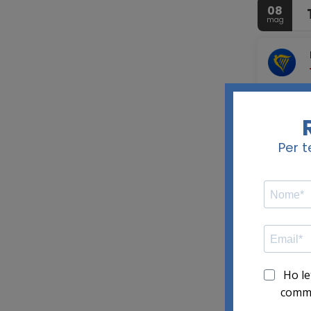
08
mag
Dettagl
08
mag