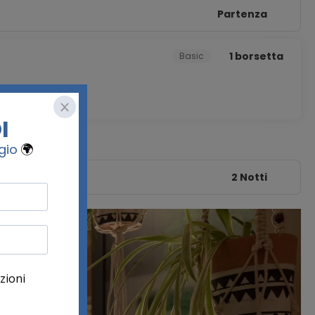
Partenza
1 borsetta
Basic
2 Notti