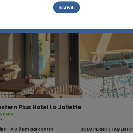
stern Plus Hotel La Joliette
o bene
90
lle - A 0,8 km dal centro
SOLO PERNOTTAMENTO