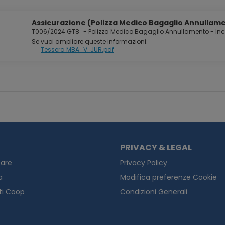
Assicurazione (Polizza Medico Bagaglio Annullamen
T006/2024 GT8
-
Polizza Medico Bagaglio Annullamento - In
Se vuoi ampliare queste informazioni:
Tessera MBA_V. JUR.pdf
PRIVACY & LEGAL
are
Privacy Policy
a
Modifica preferenze Cookie
ti Coop
Condizioni Generali