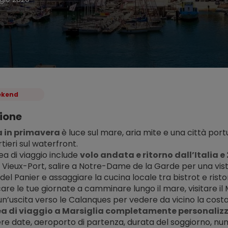
kend
ione
a in primavera 
è luce sul mare, aria mite e una città port
tieri sul waterfront.
a di viaggio include 
volo andata e ritorno dall’Italia e 
l Vieux-Port, salire a Notre-Dame de la Garde per una vista
del Panier e assaggiare la cucina locale tra bistrot e risto
care le tue giornate a camminare lungo il mare, visitare 
un’uscita verso le Calanques per vedere da vicino la costa
a di viaggio a Marsiglia completamente personalizza
ere date, aeroporto di partenza, durata del soggiorno, nume