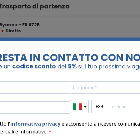
Trasporto di partenza
Ryanair - FR 9725
Diretto
22:25
23:55
1H 30M
Fiumicino Airport
(FCO)
Provence
(MRS)
i
Alloggio