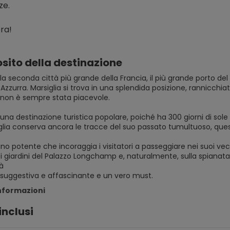
ze.
ra!
sito della destinazione
 la seconda città più grande della Francia, il più grande porto d
Azzurra. Marsiglia si trova in una splendida posizione, rannicchia
e non è sempre stata piacevole.
 una destinazione turistica popolare, poiché ha 300 giorni di sole 
glia conserva ancora le tracce del suo passato tumultuoso, quest
no potente che incoraggia i visitatori a passeggiare nei suoi vecch
ei giardini del Palazzo Longchamp e, naturalmente, sulla spian
tà
informazioni
inclusi