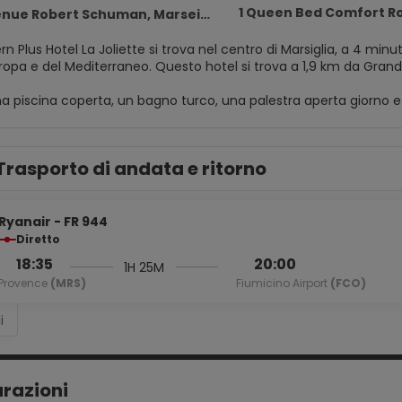
1 Queen Bed Comfort 
ue Robert Schuman, Marseille 13002
n Plus Hotel La Joliette si trova nel centro di Marsiglia, a 4 minu
Civiltà d'Europa e del Mediterraneo. Questo hotel si t
a piscina coperta, un bagno turco, una palestra aperta giorno e not
 Questo hotel dispone, inoltre, di il Wi-Fi gratuito, servizi di co
n una delle 63 camere con stile personalizzato della struttura, co
Trasporto di andata e ritorno
via cavo, ti consente di restare in contatto con il mondo, mentre 
l bagno in camera dispone di vasca o doccia, soffione a pioggia e
contenere un laptop), scrivanie e telefoni con chiamate urbane 
Ryanair - FR 944
otel avrai a disposizione uno snack bar, ma se desideri restare nel
Diretto
on il tuo drink preferito! Presso questa struttura troverai un bar
18:35
20:00
1H 25M
 ore 07:30 alle ore 11:00.
Provence
(MRS)
Fiumicino Airport
(FCO)
ruire di accesso gratuito a Internet via cavo, un business center a
i
urazioni