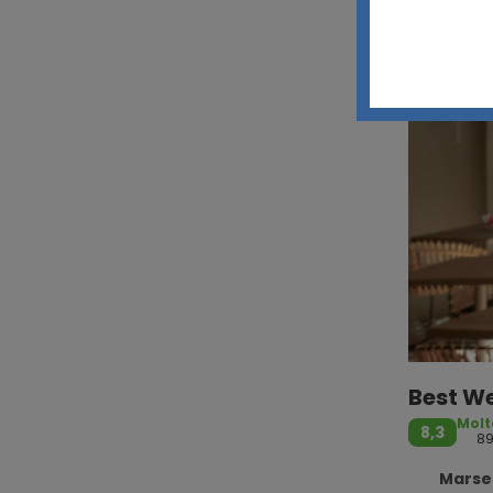
Best We
Molt
8,3
8
Marsei