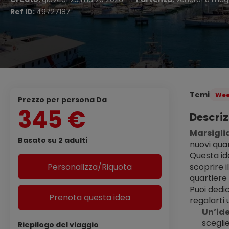
Ref ID:
49727187
Temi
Wee
Prezzo per persona Da
345 €
Descriz
Marsigli
Basato su 2 adulti
nuovi quar
Questa ide
Personalizza/Riquota
scoprire i
quartiere 
Puoi dedi
Prenota questa idea
regalarti 
Un’ide
scegli
Riepilogo del viaggio