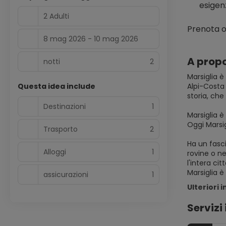
esigen
2 Adulti
Prenota o
8 mag 2026 - 10 mag 2026
A propo
notti
2
Marsiglia è
Questa idea include
Alpi-Costa 
storia, ch
Destinazioni
1
Marsiglia è
Oggi Marsi
Trasporto
2
Ha un fasci
Alloggi
1
rovine o n
l'intera cit
assicurazioni
1
Ulteriori 
Servizi 