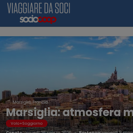
Marsiglia, Francia
Marsiglia: atmosfera 
Volo+Soggiorno
Creato:
giovedì 26 marzo 2026
-
Partenza:
venerdì 8 mag