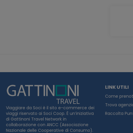
LINK UTILI
Come prenot
Trova agenzi
Viaggiare da Soci è il sito e-commerce dei
viaggi riservato ai Soci Coop. È un’iniziativa
Raccolta Pun
di Gattinoni Travel Network in
collaborazione con ANCC (Associazione
Nazionale delle Cooperative di Consumo).