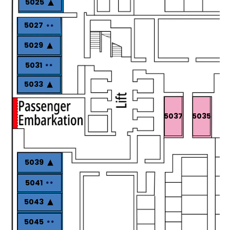
5025
5027
5029
5031
5033
5037
5035
5039
5041
5043
5045