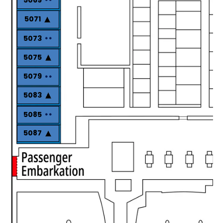
5071
5073
5075
5079
5083
5085
5087