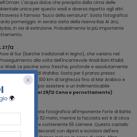
ell’Oman. L'acqua dolce che precipita dalla cima delle
entale unica per questo wadi e diversa rispetto agli altri
attraverso il famoso “buco della serratura”. Sosta fotografica
ardo pomeriggio. In serata visita della riserva Ras AI Jinz,
ydas, in via di estinzione. Probabilmente la più importante
nottamento.
 27/12
how di Sur (barche tradizionali in legno), che variano nel
Proseguimento alla volta dell'incantevole Wadi Bani Khalid.
gnifico Wadi. Le piscine sono fresche, profonde e assolutamente
'inizio del deserto di Wahiba. Sosta per il pranzo presso
 km di lunghezza e 100 km di larghezza fino al Mar Arabico e
 le alte dune per poi assistere a un indimenticabile
per la partenza del 29/12 Cena e pernottamento)
go il percorso sosta fotografica all'imponente Forte di Bahla
iata sud è di circa 112 metri, mentre la facciata est è di circa
posto da cinque piani e contenente 55 camere. Questo castello
 del castello sono decorati con dipinti e iscrizioni dell'era