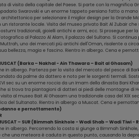
ata di visita della capitale del Paese. Si parte con la magnific
mpadario Swarovski e un enorme tappeto persiano fatto a mano a
architettonica per selezionare il miglior design per la Grande M
n un ristorante locale. Visita del museo privato Bait Al Zubair che
costumi tradizionali, gioielli antichi e armi, ecc. Si prosegue per l
otografica al Palazzo Al Alam, il palazzo del Sultano. Si continua poi
q Muttrah, uno dei mercati più antichi dell'Oman, risalente a cir
 sua bellezza, magia e fascino. Rientro in albergo. Cena e perno
MUSCAT (Barka – Nakhal - Ain Thawara – Bait al Ghasam)
e in albergo. Partenza per la visita del mercato del pesce di Barka
rcondato da palme da dattero e noto per le sorgenti termali. Sost
 XVI sec su un enorme roccia da un Imam della dinastia Bani Khar
e si trova tra piantagioni di datteri ai piedi delle montagne di Ha
visita al museo Bait Al Ghasam una tradizionale casa del XIX sec
rica del Sultanato. Rientro in albergo a Muscat. Cena e pernott
odanno e pernottamento)
R
MUSCAT – SUR (Bimmah Sinkhole - Wadi Shab – Wadi Tiwi - Ra
ne in albergo. Percorrendo la costa si giunge a Bimmah Sinkhole
e che una meteora è caduta in questo punto, causando la depre