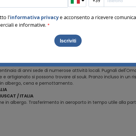
sue porte sono splendidamente intagliate. Un Falaj attraversa il cen
Birkat Al Maouz, uno dei più famosi villaggi in rovina in Oman. Co
nche il tradizionale sistema di irrigazione Falaj elencato come 
terà indietro nel tempo. Si giunge infine alla montagna di Jebel Akh
 in camera. Cena e pernottamento
R / NIZWA / MUSCAT
 JEBEL AKHDAR - NIZWA – MUSCAT
ne in albergo. Mattina alla scoperta di Jebel Akhdar (montagna v
molte zone gli abitanti hanno costruito terrazzamenti per le colti
ituati sul massiccio altopiano di Jebel Akhdar. Al termine partenz
ura del famoso Forte. La sua costruzione abbraccia sia linee arc
ntinaia di anni sede di numerose attività locali. Pugnali dell'Oma
e e artigianato si possono trovare al souk. Pranzo incluso in un 
in albergo, cena e pernottamento.
LIA
MUSCAT / ITALIA
e in albergo. Trasferimento in aeroporto in tempo utile alla partenz