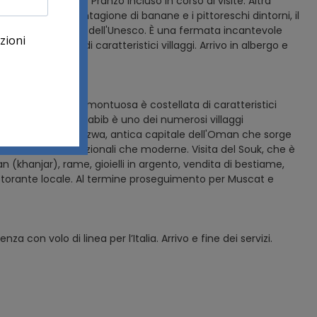
tro del castello. Pranzo incluso in corso di visite. Altra
n una grande piantagione di banane e i pittoreschi dintorni, il
patrimonio mondiale dell'Unesco. È una fermata incantevole
dar costellata di caratteristici villaggi. Arrivo in albergo e
erde). La catena montuosa è costellata di caratteristici
vazioni. Wadi Bani Habib è uno dei numerosi villaggi
a per la visita di Nizwa, antica capitale dell'Oman che sorge
hitettoniche tradizionali che moderne. Visita del Souk, che è
n (khanjar), rame, gioielli in argento, vendita di bestiame,
ristorante locale. Al termine proseguimento per Muscat e
a con volo di linea per l’Italia. Arrivo e fine dei servizi.