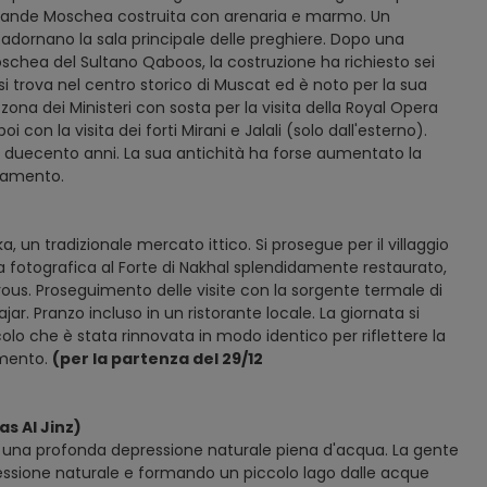
a Grande Moschea costruita con arenaria e marmo. Un
dornano la sala principale delle preghiere. Dopo una
oschea del Sultano Qaboos, la costruzione ha richiesto sei
 si trova nel centro storico di Muscat ed è noto per la sua
a zona dei Ministeri con sosta per la visita della Royal Opera
 con la visita dei forti Mirani e Jalali (solo dall'esterno).
ca duecento anni. La sua antichità ha forse aumentato la
ttamento.
, un tradizionale mercato ittico. Si prosegue per il villaggio
a fotografica al Forte di Nakhal splendidamente restaurato,
ous. Proseguimento delle visite con la sorgente termale di
jar. Pranzo incluso in un ristorante locale. La giornata si
olo che è stata rinnovata in modo identico per riflettere la
amento.
(per la partenza del 29/12
s Al Jinz)
, una profonda depressione naturale piena d'acqua. La gente
ssione naturale e formando un piccolo lago dalle acque