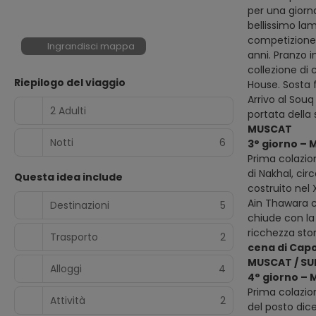
per una giorn
bellissimo la
competizione 
Ingrandisci mappa
anni. Pranzo i
collezione di 
Riepilogo del viaggio
House. Sosta f
Arrivo al Sou
2 Adulti
portata della
MUSCAT
Notti
6
3° giorno – 
Prima colazion
di Nakhal, ci
Questa idea include
costruito nel
Ain Thawara ch
Destinazioni
5
chiude con la 
ricchezza sto
Trasporto
2
cena di Cap
MUSCAT / SU
Alloggi
4
4° giorno – 
Prima colazio
Attività
2
del posto dic