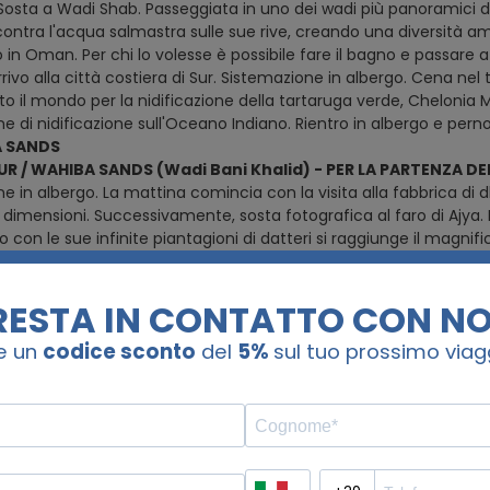
 Sosta a Wadi Shab. Passeggiata in uno dei wadi più panoramici d
ntra l'acqua salmastra sulle sue rive, creando una diversità ambi
 in Oman. Per chi lo volesse è possibile fare il bagno e passare 
rrivo alla città costiera di Sur. Sistemazione in albergo. Cena nel t
o il mondo per la nidificazione della tartaruga verde, Chelonia M
e di nidificazione sull'Oceano Indiano. Rientro in albergo e per
A SANDS
SUR / WAHIBA SANDS (Wadi Bani Khalid) - PER LA PARTENZA DEL
e in albergo. La mattina comincia con la visita alla fabbrica di d
 dimensioni. Successivamente, sosta fotografica al faro di Ajya. 
ggio con le sue infinite piantagioni di datteri si raggiunge il ma
mpo libero per tuffarsi e nuotare tra acque cristalline. Arrivo all
i una locale famiglia berbera. Nel deserto le dune arrivano a 200
dei beduini da 7.000 anni. Si vivrà una emozionante avventura tra
rivo al campo tendato, cena di Capodanno e pernottamento.
( 
BEL AKHDAR
WAHIBA - JEBEL AKHDAR (Bahla – Jabrin – Birkat Al Mauz)
ne al campo. Partenza per lo Jebel Akhdar (montagna verde). Lun
 E 'stato costruito nel terzo millennio AC. La lunghezza della facc
sita del Castello di Jabrin, un grande edificio rettangolare com
r le iscrizioni e gli affreschi che adornano le sue stanze. I soffitti