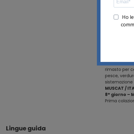
islamica e le 
tappa di oggi 
sito ospita a
che ti traspor
sistemazione
JEBEL AKHDA
7° giorno –
Prima colazio
villaggi e in 
interessanti s
intorno alle m
rimasto per ce
pesce, verdur
sistemazione 
MUSCAT / ITA
8° giorno – 
Prima colazion
Lingue guida