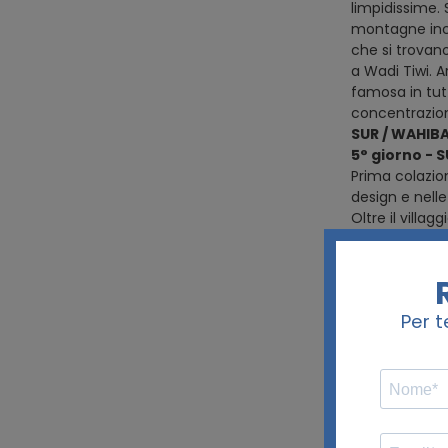
limpidissime.
montagne inco
che si trovano
a Wadi Tiwi. A
famosa in tutt
concentrazion
SUR / WAHIB
5° giorno - 
Prima colazion
design e nelle
Oltre il villa
mozzafiato. Te
l’abitazione d
sono la terra 
tramonto. Ar
WAHIBA / JE
6° giorno - 
Prima colazio
(sito Unesco).
114 metri. Vi
si distingue pe