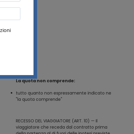
Escluso
La quota non comprende:
tutto quanto non espressamente indicato ne
"la quota comprende"
RECESSO DEL VIAGGIATORE (ART. 10) — Il
viaggiatore che receda dal contratto prima
della partenza al di fuori delle ipotesi previste