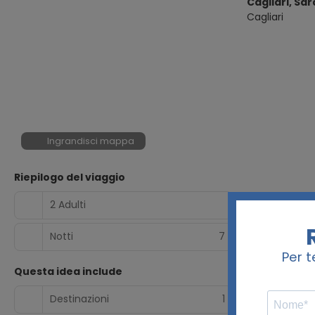
Cagliari, Sa
Cagliari
Ingrandisci mappa
Riepilogo del viaggio
2 Adulti
Notti
7
Questa idea include
Destinazioni
1