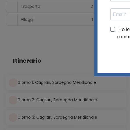
Trasporto
2
Alloggi
1
Itinerario
Giorno 1: Cagliari, Sardegna Meridionale
Giorno 2: Cagliari, Sardegna Meridionale
Giorno 3: Cagliari, Sardegna Meridionale