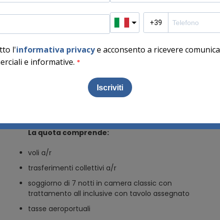
Incluso
La quota comprende:
voli a/r
trasferimenti collettivi a/r
soggiorno di 7 notti in camera classic con
trattamento all inclusive con tavolo assegnato
tasse aeroportuali