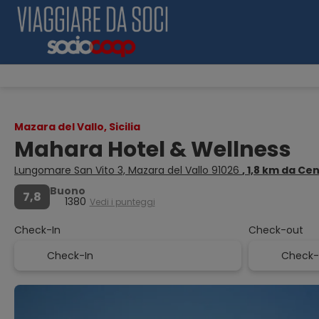
Mazara del Vallo, Sicilia
Mahara Hotel & Wellness
Lungomare San Vito 3, Mazara del Vallo 91026
, 1,8 km da Ce
Buono
7,8
1380
Vedi i punteggi
Check-In
Check-out