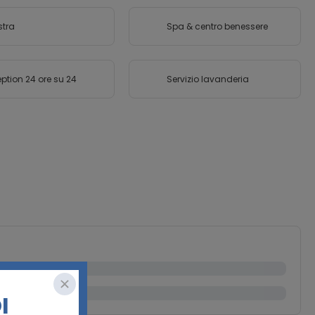
stra
Spa & centro benessere
ption 24 ore su 24
Servizio lavanderia