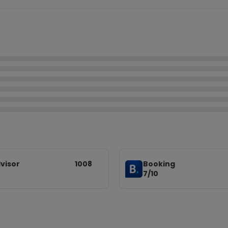
visor
1008
Booking
7/10