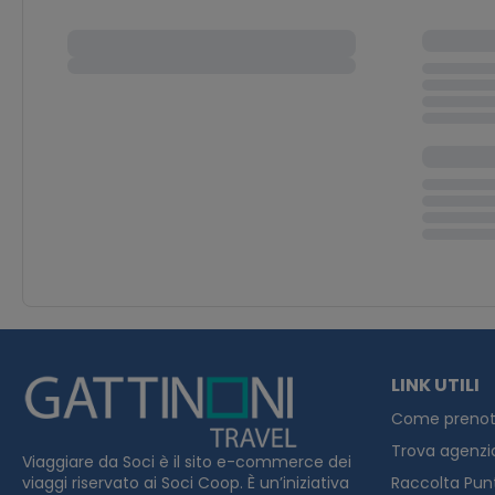
LINK UTILI
Come prenot
Trova agenzi
Viaggiare da Soci è il sito e-commerce dei
viaggi riservato ai Soci Coop. È un’iniziativa
Raccolta Pun