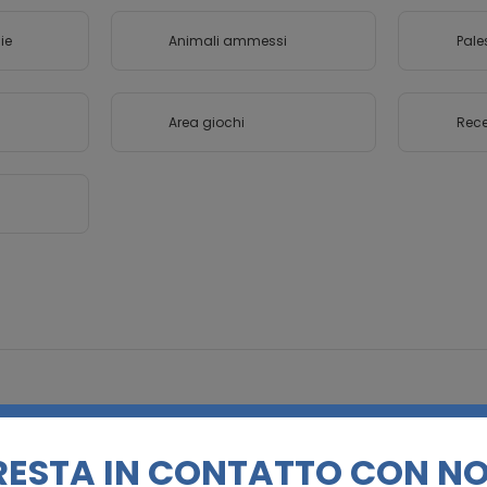
ie
Animali ammessi
Pale
Area giochi
Rece