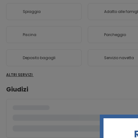
Spiaggia
Adatto alle famigl
Piscina
Parcheggio
Deposito bagagli
Servizio navetta
ALTRI SERVIZI
Giudizi