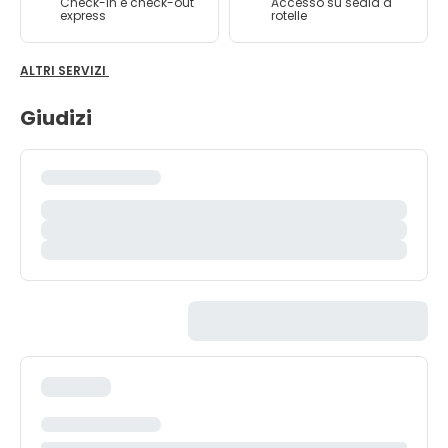
Check-in e check-out
Accesso su sedia a
express
rotelle
ALTRI SERVIZI
Giudizi